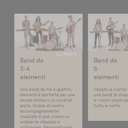
Da 3090 €
Band da
Band da
3-4
5
elementi
elementi
Una band da tre a quattro
Iniziate la vostra
elementi è perfetta per una
una band di cinq
serata intima o un cocktail
e i vostri ospiti 
party. Grazie al nostro
tutta la notte.
accompagnamento
musicale si può creare un
ambiente rilassato e
colloquiale. Personalizzate