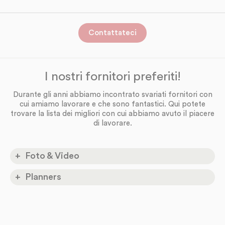
Contattateci
I nostri fornitori preferiti!
Durante gli anni abbiamo incontrato svariati fornitori con
cui amiamo lavorare e che sono fantastici. Qui potete
trovare la lista dei migliori con cui abbiamo avuto il piacere
di lavorare.
Foto & Video
Everywhere!
LIGHTWAVE EVENT ARTISTS
Planners
www.lightwave-artists.com
München
WEDDINGHELFER
weddinghelfer.de