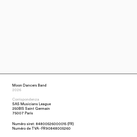
Berlin
EYE CATCH EVENTS
www.instagram.com
Bonn
PERFECT PLAN
theperfectplan.de
Berlin
SARAH LINOW WEDDING PLANNER
sarahlinow.de
Essen
AGENTUR TRAUMHOCHZEIT
www.agentur-traumhochzeit.de
Moon Dancers Band
2026
Postbauer-Heng
HOCHZEITS PLAUDEREI
Corrispondenza
SAS Musicians League
www.hochzeitsplauderei.de
250BIS Saint Germain
75007 Paris
Remseck am Neckar
SMART WEDDINGS
Numéro siret: 84800526000015 (FR)
www.weddyplace.com
Numéro de TVA - FR90848005260